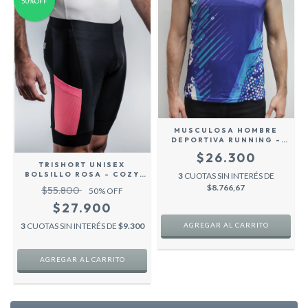
50%OFF
MUSCULOSA HOMBRE
DEPORTIVA RUNNING -
OWEN- VIOLETA -
$26.300
TRISHORT UNISEX
BOLSILLO ROSA - COZY
3
CUOTAS SIN INTERÉS DE
SPORT
$8.766,67
$55.800
50
% OFF
$27.900
3
CUOTAS SIN INTERÉS DE
$9.300
AGREGAR AL CARRITO
AGREGAR AL CARRITO