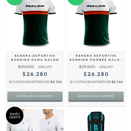
REMERA DEPORTIVA
REMERA DEPORTIVA
RUNNING DAMA MALON
RUNNING HOMBRE MALON
25
$29.200
$29.200
10
% OFF
10
% OFF
$26.280
$26.280
3
CUOTAS SIN INTERÉS DE
$8.760
3
CUOTAS SIN INTERÉS DE
$8.760
AGREGAR AL CARRITO
AGREGAR AL CARRITO
ENVÍO
GRATIS