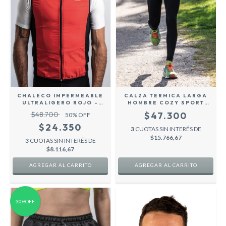
CHALECO IMPERMEABLE
CALZA TERMICA LARGA
ULTRALIGERO ROJO -
HOMBRE COZY SPORT
COZY SPORT
PREMIUM
$48.700
$47.300
50
% OFF
$24.350
3
CUOTAS SIN INTERÉS DE
$15.766,67
3
CUOTAS SIN INTERÉS DE
$8.116,67
AGREGAR AL CARRITO
AGREGAR AL CARRITO
30%OFF