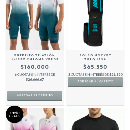
ENTERITO TRIATLÓN
BOLSO HOCKEY
UNISEX CHROMA VERDE
TURQUESA
PETROLEO
$160.000
$65.550
6
CUOTAS SIN INTERÉS DE
3
CUOTAS SIN INTERÉS DE
$21.850
$26.666,67
AGREGAR AL CARRITO
ENVÍO
GRATIS