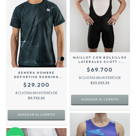
MAILLOT CON BOLSILLOS
LATERALES SCOTT -
NEGRO -
$69.700
REMERA HOMBRE
DEPORTIVA RUNNING
3
CUOTAS SIN INTERÉS DE
BEKELE - VERDE -
$23.233,33
$29.200
3
CUOTAS SIN INTERÉS DE
$9.733,33
AGREGAR AL CARRITO
AGREGAR AL CARRITO