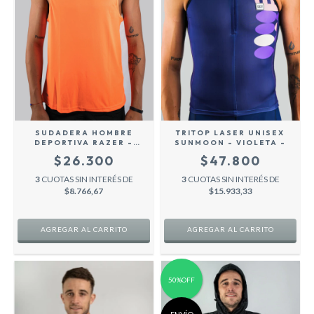
SUDADERA HOMBRE
TRITOP LASER UNISEX
DEPORTIVA RAZER -
SUNMOON - VIOLETA -
NARANJA-
$26.300
$47.800
3
CUOTAS SIN INTERÉS DE
3
CUOTAS SIN INTERÉS DE
$8.766,67
$15.933,33
AGREGAR AL CARRITO
AGREGAR AL CARRITO
50%OFF