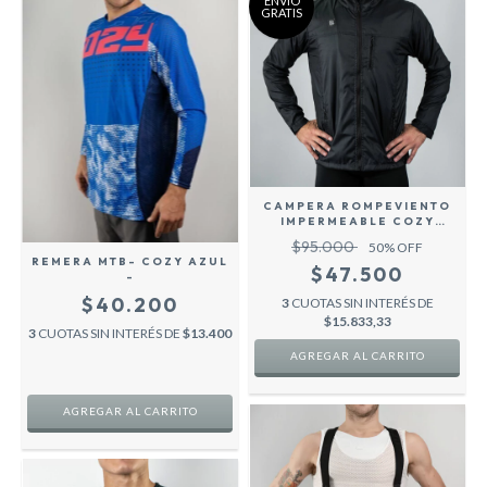
ENVÍO
GRATIS
CAMPERA ROMPEVIENTO
IMPERMEABLE COZY
SPORT INFINITY
$95.000
50
% OFF
REMERA MTB- COZY AZUL
$47.500
-
$40.200
3
CUOTAS SIN INTERÉS DE
$15.833,33
3
CUOTAS SIN INTERÉS DE
$13.400
AGREGAR AL CARRITO
AGREGAR AL CARRITO