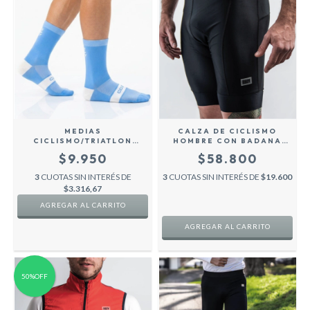
MEDIAS
CALZA DE CICLISMO
CICLISMO/TRIATLON
HOMBRE CON BADANA
CLASSIC - CELESTE
ROADPRO - COZY SPORT
$9.950
$58.800
3
CUOTAS SIN INTERÉS DE
3
CUOTAS SIN INTERÉS DE
$19.600
$3.316,67
AGREGAR AL CARRITO
50%OFF