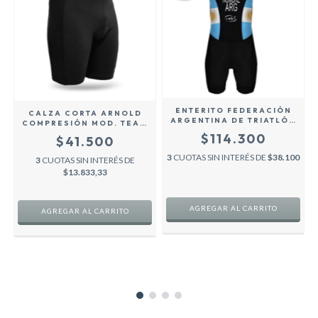
ENTERITO FEDERACIÓN
CALZA CORTA ARNOLD
ARGENTINA DE TRIATLÓN
.
COMPRESIÓN MOD. TEAM
HOMBRE -
RUNNING FUTBOL
$114.300
$41.500
PERSONALIZADO CON
CROSSFIT MOD. HOMBRE
NOMBRE
3
CUOTAS SIN INTERÉS DE
$38.100
3
CUOTAS SIN INTERÉS DE
$13.833,33
AGREGAR AL CARRITO
AGREGAR AL CARRITO