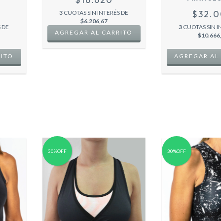
AMARI
$32.
3
CUOTAS SIN INTERÉS DE
$6.206,67
 DE
3
CUOTAS SIN I
AGREGAR AL CARRITO
$10.666
RITO
AGREGAR AL
30%OFF
30%OFF