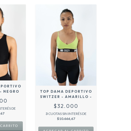
EPORTIVO
- NEGRO
TOP DAMA DEPORTIVO
SWITZER - AMARILLO -
000
$32.000
NTERÉS DE
,67
3
CUOTAS SIN INTERÉS DE
$10.666,67
 CARRITO
AGREGAR AL CARRITO