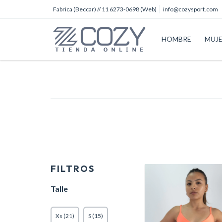
Fabrica (Beccar) // 11 6273-0698 (Web)
info@cozysport.com
HOMBRE
MUJ
FILTROS
Talle
Xs (21)
S (15)