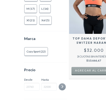
M (17)
L (16)
Xl (21)
Xxl (5)
Marca
TOP DAMA DEPOR
SWITZER NARA
$32.000
Cozy Sport (22)
3
CUOTAS SIN INTERÉS
$10.666,67
Precio
AGREGAR AL CAR
Desde
Hasta