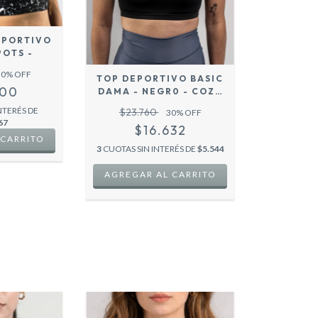
EPORTIVO
POTS -
30
% OFF
TOP DEPORTIVO BASIC
400
DAMA - NEGR0 - COZY
SPORT
NTERÉS DE
$23.760
30
% OFF
67
$16.632
 CARRITO
3
CUOTAS SIN INTERÉS DE
$5.544
AGREGAR AL CARRITO