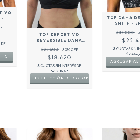
TIVO
TOP DAMA D
 -
SMITH - S
FF
$32.000
TOP DEPORTIVO
$22.
REVERSIBLE DAMA
 DE
NEGRO- COZY SPORT
3
CUOTAS SIN I
$26.600
30
% OFF
$7.466,
$18.620
RITO
AGREGAR AL
3
CUOTAS SIN INTERÉS DE
$6.206,67
SIN ELECCIÓN DE COLOR