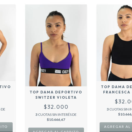
TIVO
TOP DAMA D
E
FRANCESCA 
TOP DAMA DEPORTIVO
SWITZER VIOLETA
$32.
$32.000
 DE
3
CUOTAS SIN I
$10.666
3
CUOTAS SIN INTERÉS DE
$10.666,67
RITO
AGREGAR AL
AGREGAR AL CARRITO