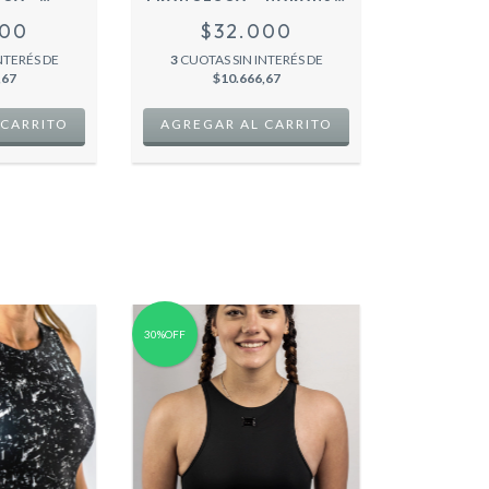
LLO
-
000
$32.000
NTERÉS DE
3
CUOTAS SIN INTERÉS DE
,67
$10.666,67
 CARRITO
AGREGAR AL CARRITO
30%OFF