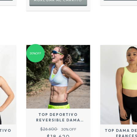
30%OFF
TOP DEPORTIVO
REVERSIBLE DAMA
BLANCO - COZY SPORT
$26.600
30
% OFF
TIVO
TOP DAMA D
-
$18.620
FRANCES