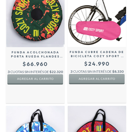
FUNDA CUBRE CADENA DE
FUNDA ACOLCHONADA
BICICLETA COZY SPORT -
PORTA RUEDA FLANDES
ROSA
BICICLETA H/ ROD 28
$24.990
$66.960
COZY SPORT - VERDE -
3
CUOTAS SIN INTERÉS DE
$8.330
3
CUOTAS SIN INTERÉS DE
$22.320