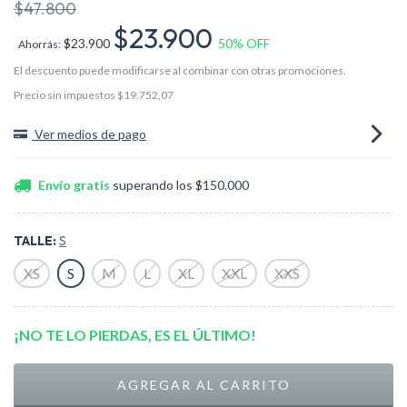
$47.800
$23.900
$23.900
50
% OFF
Ahorrás:
El descuento puede modificarse al combinar con otras promociones.
Precio sin impuestos
$19.752,07
Ver medios de pago
Envío gratis
superando los
$150.000
TALLE:
S
XS
S
M
L
XL
XXL
XXS
¡NO TE LO PIERDAS, ES EL ÚLTIMO!