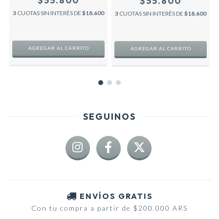
$55.800
$55.800
3
CUOTAS SIN INTERÉS DE
$18.600
3
CUOTAS SIN INTERÉS DE
$18.600
0
AGREGAR AL CARRITO
AGREGAR AL CARRITO
SEGUINOS
ENVÍOS GRATIS
Con tu compra a partir de $200.000 ARS