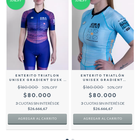
50%OFF
50%OFF
X
ENTERITO TRIATLON
ENTERITO TRIATLÓN
UNISEX GRADIENT DUSK -
UNISEX GRADIENT
VIOLETA -
SUNLIGHT - CELESTE -
$160.000
$160.000
50
% OFF
50
% OFF
$80.000
$80.000
3
CUOTAS SIN INTERÉS DE
3
CUOTAS SIN INTERÉS DE
$26.666,67
$26.666,67
AGREGAR AL CARRITO
AGREGAR AL CARRITO