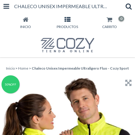
CHALECO UNISEX IMPERMEABLE ULTRALIGERO FLUO - COZY SPORT
0
INICIO
PRODUCTOS
CARRITO
Inicio
>
Home
>
Chaleco Unisex Impermeable Ultraligero Fluo - Cozy Sport
50%OFF