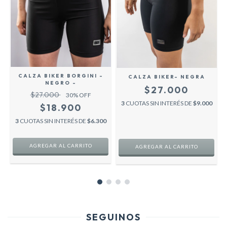
-
CALZA BIKER BORGINI -
CALZA BIKER- NEGRA
NEGRO -
$27.000
$27.000
30
% OFF
3
CUOTAS SIN INTERÉS DE
$9.000
$18.900
0
3
CUOTAS SIN INTERÉS DE
$6.300
AGREGAR AL CARRITO
AGREGAR AL CARRITO
SEGUINOS