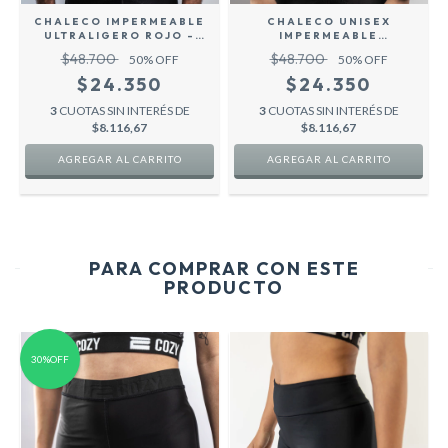
CHALECO IMPERMEABLE
CHALECO UNISEX
ULTRALIGERO ROJO -
IMPERMEABLE
COZY SPORT
ULTRALIGERO VIOLETA -
$48.700
$48.700
50
% OFF
50
% OFF
COZY SPORT
$24.350
$24.350
3
CUOTAS SIN INTERÉS DE
3
CUOTAS SIN INTERÉS DE
$8.116,67
$8.116,67
AGREGAR AL CARRITO
AGREGAR AL CARRITO
PARA COMPRAR CON ESTE
PRODUCTO
30%OFF