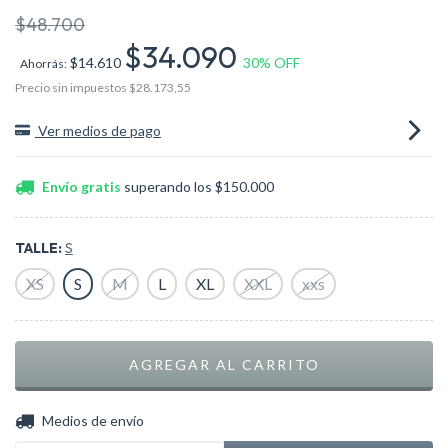
$48.700
$34.090
$14.610
30
% OFF
Ahorrás:
Precio sin impuestos
$28.173,55
Ver medios de pago
Envío gratis
superando los
$150.000
TALLE:
S
XS
S
M
L
XL
XXL
xxs
CAMBIAR CP
Entregas para el CP:
Medios de envío