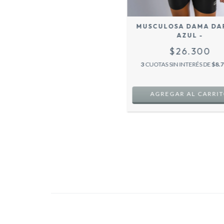
MUSCULOSA DAMA DAF
AZUL -
$26.300
3
CUOTAS SIN INTERÉS DE
$8.7
AGREGAR AL CARRI