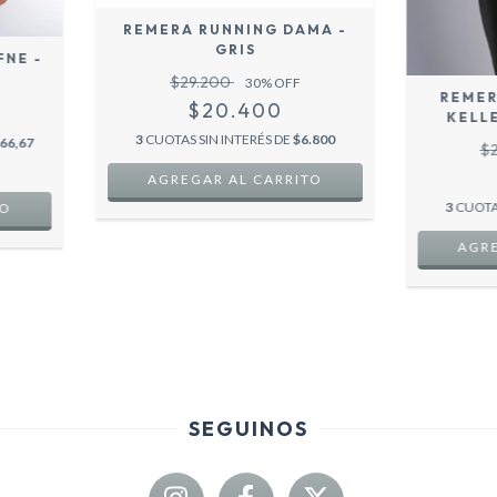
REMERA RUNNING DAMA -
GRIS
NE -
$29.200
30
% OFF
REMER
$20.400
KELL
3
CUOTAS SIN INTERÉS DE
$6.800
66,67
$
AGREGAR AL CARRITO
3
CUOTA
TO
AGRE
SEGUINOS