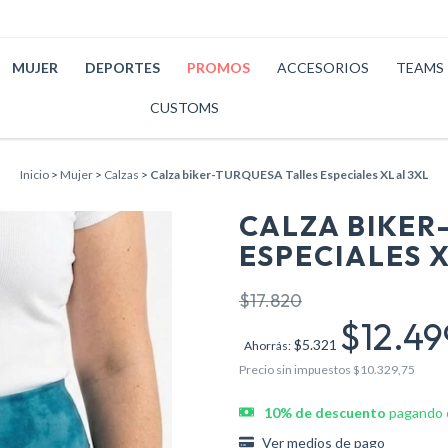
MUJER
DEPORTES
PROMOS
ACCESORIOS
TEAMS
CUSTOMS
Inicio
>
Mujer
>
Calzas
>
Calza biker-TURQUESA Talles Especiales XL al 3XL
CALZA BIKER
ESPECIALES X
$17.820
$12.4
$5.321
Ahorrás:
Precio sin impuestos
$10.329,75
10% de descuento
pagando c
Ver medios de pago