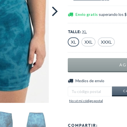
Envío gratis
superando los
$
TALLE:
XL
XL
XXL
XXXL
Entregas para el CP:
Medios de envío
C
No sé mi código postal
COMPARTIR: