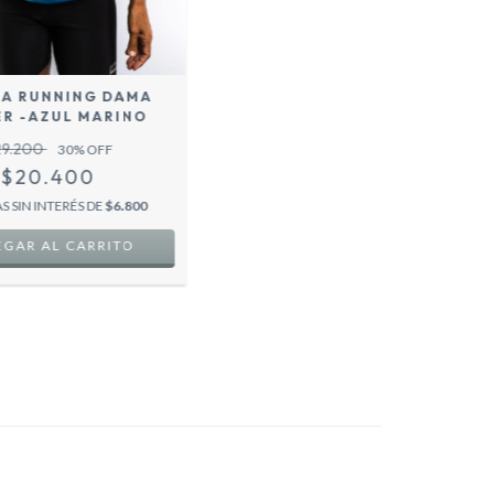
A RUNNING DAMA
ER -AZUL MARINO
29.200
30
% OFF
$20.400
S SIN INTERÉS DE
$6.800
GAR AL CARRITO